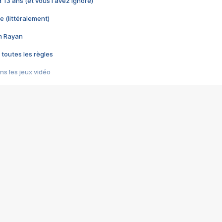
 a 13 ans (et vous l'avez ignoré)
e (littéralement)
im Rayan
 toutes les règles
s les jeux vidéo
us choquant de Rockstar ? - Le scandale BULLY
e plus moche de Steam
du RÊVE tourne au CAUCHEMAR
pendant 8 heures
it… à tort
umiliés par un jeu vidéo
ire - Final Fantasy 8
ti un empire - Age of Empires