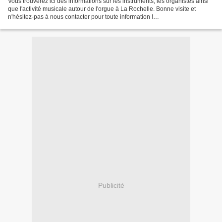
Vous trouverez ici des informations sur les instruments, les organistes ainsi
que l'activité musicale autour de l'orgue à La Rochelle. Bonne visite et
n'hésitez-pas à nous contacter pour toute information !
orgue.larochelle@gmail.com
Publicité