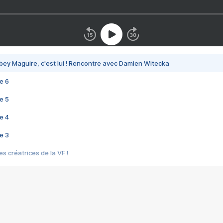
bey Maguire, c'est lui ! Rencontre avec Damien Witecka
e 6
e 5
e 4
e 3
s créatrices de la VF !
e 2
e 1
e Mektoub My Love arrive enfin ! Rencontre avec Shaïn Boumedine et Sal